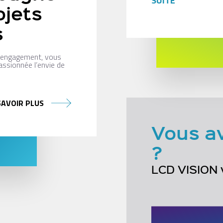
SUITE
ojets
s
n engagement, vous
assionnée l’envie de
SAVOIR PLUS
Vous a
?
LCD VISION