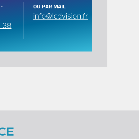
-
OU PAR MAIL
info@lcdvision.fr
5 38
CE