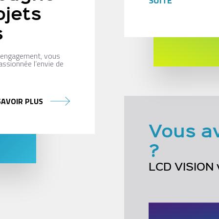
SUITE
ojets
s
n engagement, vous
assionnée l’envie de
SAVOIR PLUS
Vous a
?
LCD VISION