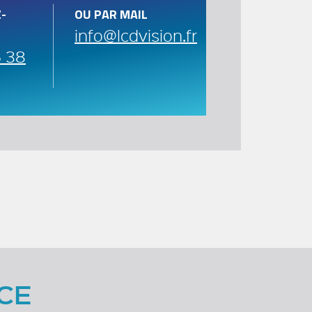
-
OU PAR MAIL
info@lcdvision.fr
5 38
CE